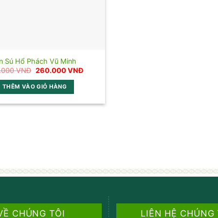
̀n Sú Hổ Phách Vũ Minh
Giá
Giá
.000
VNĐ
260.000
VNĐ
gốc
hiện
là:
tại
THÊM VÀO GIỎ HÀNG
330.000 VNĐ.
là:
260.000 VNĐ.
VỀ CHÚNG TÔI
LIÊN HỆ CHÚNG