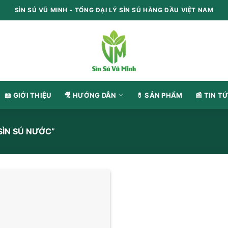
SÌN SÚ VŨ MINH - TỔNG ĐẠI LÝ SÌN SÚ HÀNG ĐẦU VIỆT NAM
📖 GIỚI THIỆU
🎥 HƯỚNG DẪN
💊 SẢN PHẨM
📰 TIN TƯ
̀N SÚ NƯỚC”