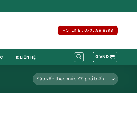
HOTLINE : 0705.99.8888
0
VNĐ
́C
☎️ LIÊN HỆ