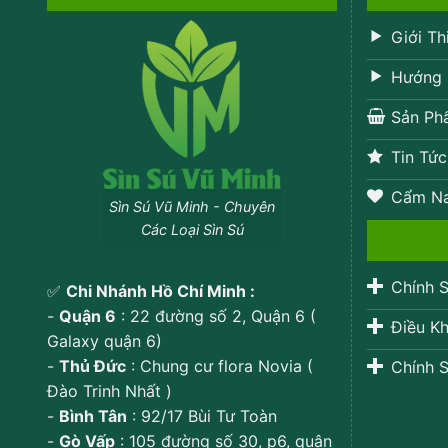
Giới Th
Hướng 
Sản Ph
Tin Tức
Cẩm N
Sìn Sú Vũ Minh - Chuyên
Các Loại Sìn Sú
Chính S
✅
Chi Nhánh Hồ Chí Minh :
-
Quận 6
: 22 đường số 2, Quận 6 (
Điều Kh
Galaxy quận 6)
-
Thủ Đức
: Chung cư flora Novia (
Chính S
Đào Trinh Nhất )
-
Bình Tân
: 92/17 Bùi Tư Toàn
-
Gò Vấp
: 105 đường số 30, p6, quận