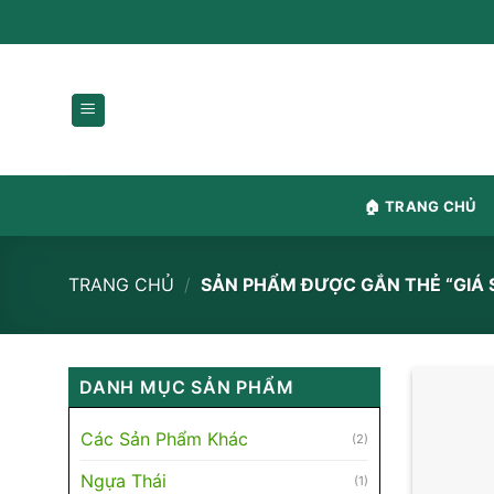
Chuyển
content
🏠 TRANG CHỦ
TRANG CHỦ
/
SẢN PHẨM ĐƯỢC GẮN THẺ “GIÁ SI
DANH MỤC SẢN PHẨM
Các Sản Phẩm Khác
(2)
Ngựa Thái
(1)