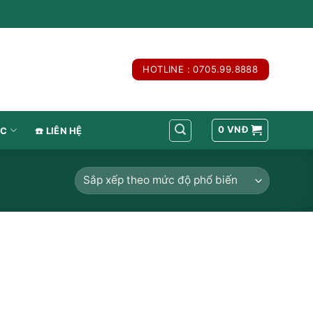
HOTLINE : 0705.99.8888
0
VNĐ
́C
☎️ LIÊN HỆ