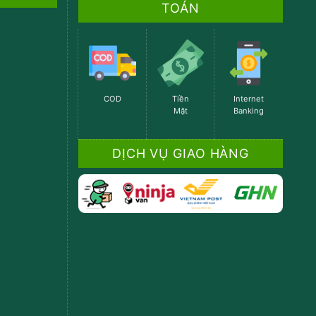
TOÁN
COD
Tiền
Internet
Mặt
Banking
DỊCH VỤ GIAO HÀNG