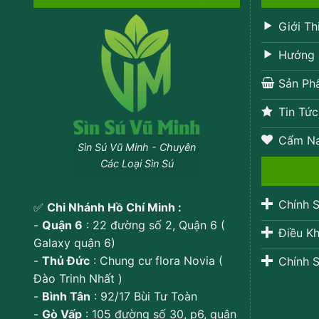
Giới Th
Hướng 
Sản Ph
Tin Tức
Cẩm N
Sìn Sú Vũ Minh - Chuyên
Các Loại Sìn Sú
Chính S
✅
Chi Nhánh Hồ Chí Minh :
-
Quận 6
: 22 đường số 2, Quận 6 (
Điều Kh
Galaxy quận 6)
-
Thủ Đức
: Chung cư flora Novia (
Chính S
Đào Trinh Nhất )
-
Bình Tân
: 92/17 Bùi Tư Toàn
-
Gò Vấp
: 105 đường số 30, p6, quận