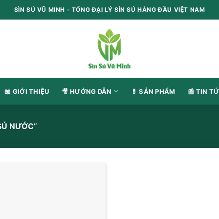
SÌN SÚ VŨ MINH - TỔNG ĐẠI LÝ SÌN SÚ HÀNG ĐẦU VIỆT NAM
📖 GIỚI THIỆU
🎥 HƯỚNG DẪN
💊 SẢN PHẨM
📰 TIN TƯ
Ú NƯỚC”