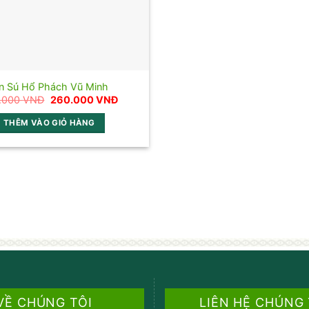
̀n Sú Hổ Phách Vũ Minh
Giá
Giá
.000
VNĐ
260.000
VNĐ
gốc
hiện
là:
tại
THÊM VÀO GIỎ HÀNG
330.000 VNĐ.
là:
260.000 VNĐ.
VỀ CHÚNG TÔI
LIÊN HỆ CHÚNG