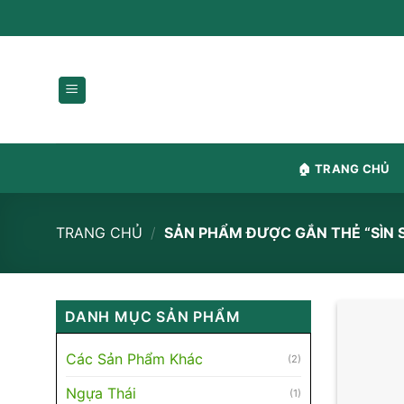
Chuyển
content
🏠 TRANG CHỦ
TRANG CHỦ
/
SẢN PHẨM ĐƯỢC GẮN THẺ “SÌN S
DANH MỤC SẢN PHẨM
Các Sản Phẩm Khác
(2)
Ngựa Thái
(1)