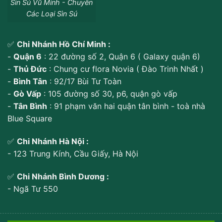
Sìn Sú Vũ Minh - Chuyên
Các Loại Sìn Sú
✅
Chi Nhánh Hồ Chí Minh :
-
Quận 6
: 22 đường số 2, Quận 6 ( Galaxy quận 6)
-
Thủ Đức
: Chung cư flora Novia ( Đào Trinh Nhất )
-
Bình Tân
: 92/17 Bùi Tư Toàn
-
Gò Vấp
: 105 đường số 30, p6, quận gò vấp
-
Tân Bình
: 91 phạm văn hai quận tân bình - toà nhà
Blue Square
✅
Chi Nhánh Hà Nội :
- 123 Trung Kính, Cầu Giấy, Hà Nội
✅
Chi Nhánh Bình Dương :
- Ngã Tư 550