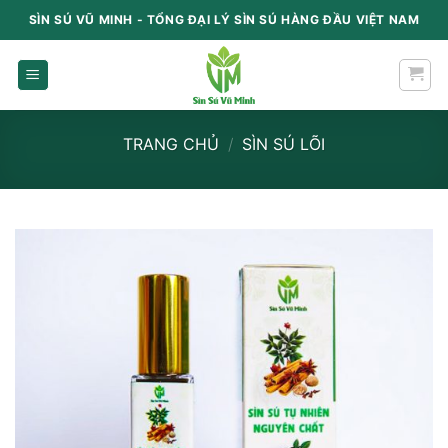
Chuyển
SÌN SÚ VŨ MINH - TỔNG ĐẠI LÝ SÌN SÚ HÀNG ĐẦU VIỆT NAM
content
TRANG CHỦ
/
SÌN SÚ LÕI