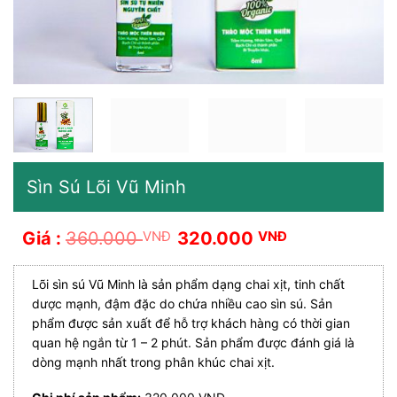
Sìn Sú Lõi Vũ Minh
Giá
Giá
360.000
VNĐ
320.000
VNĐ
gốc
hiện
là:
tại
360.000 VNĐ.
là:
Lõi sìn sú Vũ Minh là sản phẩm dạng chai xịt, tinh chất
320.000 VNĐ.
dược mạnh, đậm đặc do chứa nhiều cao sìn sú. Sản
phẩm được sản xuất để hỗ trợ khách hàng có thời gian
quan hệ ngắn từ 1 – 2 phút. Sản phẩm được đánh giá là
dòng mạnh nhất trong phân khúc chai xịt.