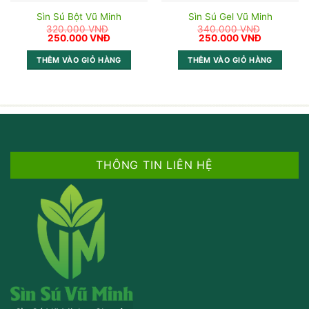
Sìn Sú Bột Vũ Minh
Sìn Sú Gel Vũ Minh
320.000
VNĐ
340.000
VNĐ
Giá
Giá
Giá
Giá
250.000
VNĐ
250.000
VNĐ
gốc
hiện
gốc
hiện
là:
tại
là:
tại
THÊM VÀO GIỎ HÀNG
THÊM VÀO GIỎ HÀNG
320.000 VNĐ.
là:
340.000 VNĐ.
là:
250.000 VNĐ.
250.000 V
THÔNG TIN LIÊN HỆ