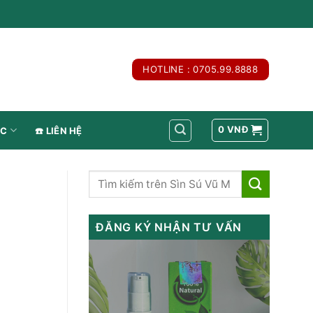
HOTLINE : 0705.99.8888
0
VNĐ
́C
☎️ LIÊN HỆ
ĐĂNG KÝ NHẬN TƯ VẤN