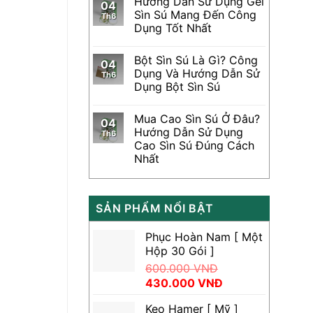
Hướng Dẫn Sử Dụng Gel
04
Sìn Sú Mang Đến Công
Th6
Dụng Tốt Nhất
Bột Sìn Sú Là Gì? Công
04
Dụng Và Hướng Dẫn Sử
Th6
Dụng Bột Sìn Sú
Mua Cao Sìn Sú Ở Đâu?
04
Hướng Dẫn Sử Dụng
Th6
Cao Sìn Sú Đúng Cách
Nhất
SẢN PHẨM NỔI BẬT
Phục Hoàn Nam [ Một
Hộp 30 Gói ]
600.000
VNĐ
Giá
Giá
430.000
VNĐ
gốc
hiện
Kẹo Hamer [ Mỹ ]
là:
tại