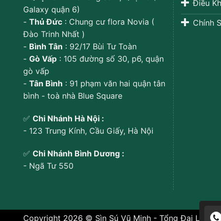
Điều Kh
Galaxy quận 6)
-
Thủ Đức
: Chung cư flora Novia (
Chính S
Đào Trinh Nhất )
-
Bình Tân
: 92/17 Bùi Tư Toàn
-
Gò Vấp
: 105 đường số 30, p6, quận
gò vấp
-
Tân Bình
: 91 phạm văn hai quận tân
bình - toà nhà Blue Square
✅
Chi Nhánh Hà Nội :
- 123 Trung Kính, Cầu Giấy, Hà Nội
✅
Chi Nhánh Bình Dương :
- Ngã Tư 550
Copyright 2026 © Sìn Sú Vũ Minh - Tổng Đại Lý Sìn