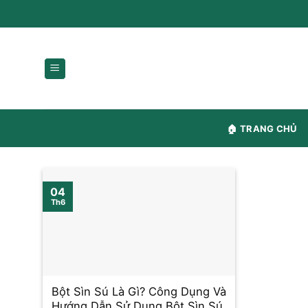
Chuyển
content
🏠 TRANG CHỦ
04
Th6
Bột Sìn Sú Là Gì? Công Dụng Và
Hướng Dẫn Sử Dụng Bột Sìn Sú