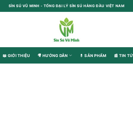
SÌN SÚ VŨ MINH - TỔNG ĐẠI LÝ SÌN SÚ HÀNG ĐẦU VIỆT NAM
📖 GIỚI THIỆU
🎥 HƯỚNG DẪN
💊 SẢN PHẨM
📰 TIN TƯ