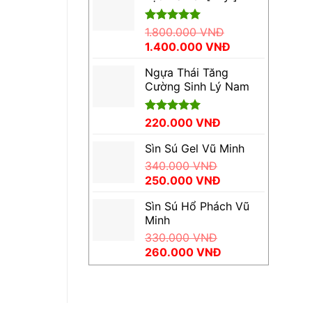
600.000 VNĐ.
là:
430.000 VNĐ.
Được xếp
1.800.000
VNĐ
hạng
5.00
Giá
Giá
1.400.000
VNĐ
5 sao
gốc
hiện
Ngựa Thái Tăng
là:
tại
Cường Sinh Lý Nam
1.800.000 VNĐ.
là:
1.400.000 VNĐ.
Được xếp
220.000
VNĐ
hạng
5.00
5 sao
Sìn Sú Gel Vũ Minh
340.000
VNĐ
Giá
Giá
250.000
VNĐ
gốc
hiện
Sìn Sú Hổ Phách Vũ
là:
tại
Minh
340.000 VNĐ.
là:
330.000
VNĐ
250.000 VNĐ.
Giá
Giá
260.000
VNĐ
gốc
hiện
là:
tại
330.000 VNĐ.
là:
260.000 VNĐ.