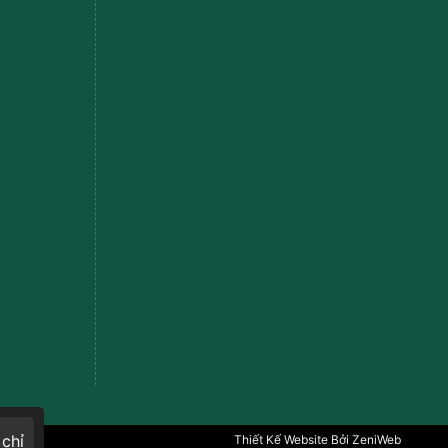
 chỉ
Thiết Kế Website
Bởi ZeniWeb