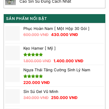
Cao Sìn Sú Đúng Cách Nhất
Th6
SẢN PHẨM NỔI BẬT
Phục Hoàn Nam [ Một Hộp 30 Gói ]
Giá
Giá
600.000
VNĐ
430.000
VNĐ
gốc
hiện
là:
tại
Kẹo Hamer [ Mỹ ]
600.000 VNĐ.
là:
430.000 VNĐ.
Giá
Giá
Được xếp
1.800.000
VNĐ
1.400.000
VNĐ
hạng
5.00
gốc
hiện
5 sao
Ngựa Thái Tăng Cường Sinh Lý Nam
là:
tại
1.800.000 VNĐ.
là:
1.400.000 VN
Được xếp
220.000
VNĐ
hạng
5.00
5 sao
Sìn Sú Gel Vũ Minh
Giá
Giá
340.000
VNĐ
250.000
VNĐ
gốc
hiện
là:
tại