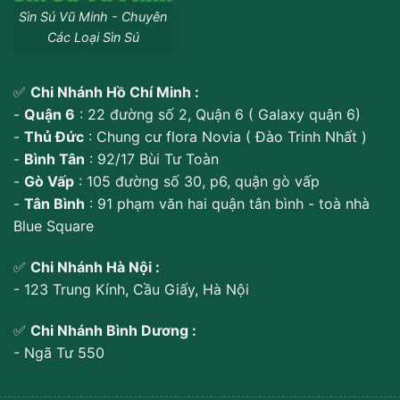
Sìn Sú Vũ Minh - Chuyên
Các Loại Sìn Sú
✅
Chi Nhánh Hồ Chí Minh :
-
Quận 6
: 22 đường số 2, Quận 6 ( Galaxy quận 6)
-
Thủ Đức
: Chung cư flora Novia ( Đào Trinh Nhất )
-
Bình Tân
: 92/17 Bùi Tư Toàn
-
Gò Vấp
: 105 đường số 30, p6, quận gò vấp
-
Tân Bình
: 91 phạm văn hai quận tân bình - toà nhà
Blue Square
✅
Chi Nhánh Hà Nội :
- 123 Trung Kính, Cầu Giấy, Hà Nội
✅
Chi Nhánh Bình Dương :
- Ngã Tư 550