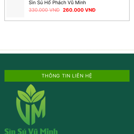
Sìn Sú Hổ Phách Vũ Minh
340.000 VNĐ.
là:
Giá
Giá
330.000
VNĐ
260.000
VNĐ
250.000 VNĐ.
gốc
hiện
là:
tại
330.000 VNĐ.
là:
260.000 VNĐ.
THÔNG TIN LIÊN HỆ