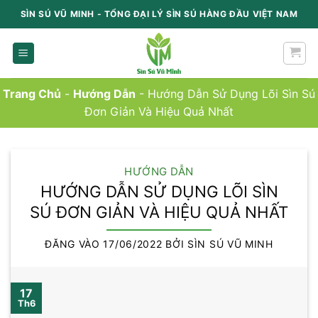
Chuyển
SÌN SÚ VŨ MINH - TỔNG ĐẠI LÝ SÌN SÚ HÀNG ĐẦU VIỆT NAM
content
Trang Chủ
-
Hướng Dẫn
-
Hướng Dẫn Sử Dụng Lõi Sìn Sú
Đơn Giản Và Hiệu Quả Nhất
HƯỚNG DẪN
HƯỚNG DẪN SỬ DỤNG LÕI SÌN
SÚ ĐƠN GIẢN VÀ HIỆU QUẢ NHẤT
ĐĂNG VÀO
17/06/2022
BỞI
SÌN SÚ VŨ MINH
17
Th6