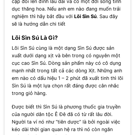
cặp đôi lên đỉnh lâu dài và có một đời sống tình
dục thăng hoa. Nếu anh em nào đang muốn trải
nghiệm thì hãy bắt đầu với
Lõi Sìn Sú
. Sau đây
sẽ là hướng dẫn chi tiết
Lõi Sìn Sú Là Gì?
Lõi Sìn Sú cùng là một dạng Sìn Sú được sản
xuất dưới dạng xịt và bên trong có nguyên một
cục cao Sìn Sú. Dòng sản phẩm này có cô dụng
mạnh nhất trong tất cả các dòng Xịt. Những anh
em nào có dấu hiệu 1 – 2 phút đã xuất tinh thì lõi
Sìn Sú là một lựa chọn rất đáng được cân nhắc
trong giỏ hàng.
Được biết thì Sìn Sú là phương thuốc gia truyền
của người dân tộc Ê Đê đã có từ rất lâu đời.
Người ta ví nó như “tiên dược” là bởi ngoài việc
kéo dài thời gian quan hệ ra thì nó còn ngăn