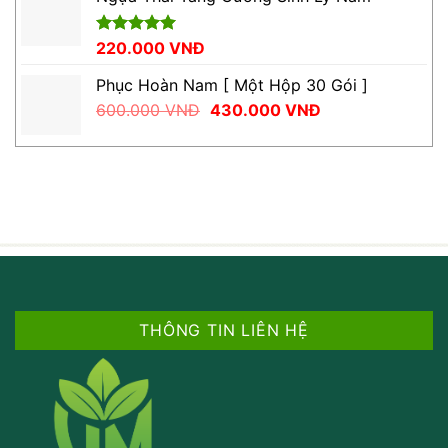
260.000 VNĐ.
là:
210.000 VNĐ.
Được xếp
220.000
VNĐ
hạng
5.00
5 sao
Phục Hoàn Nam [ Một Hộp 30 Gói ]
Giá
Giá
600.000
VNĐ
430.000
VNĐ
gốc
hiện
là:
tại
600.000 VNĐ.
là:
430.000 VNĐ.
THÔNG TIN LIÊN HỆ