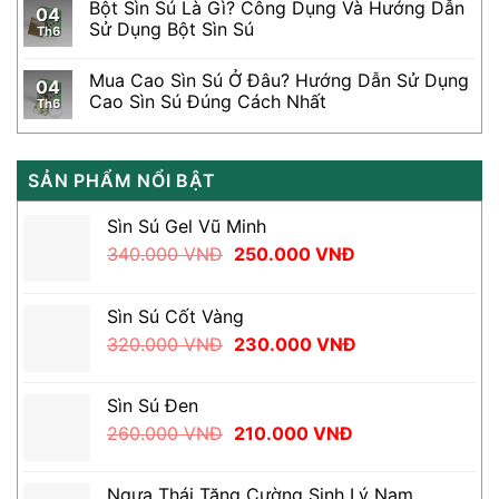
Bột Sìn Sú Là Gì? Công Dụng Và Hướng Dẫn
04
Sử Dụng Bột Sìn Sú
Th6
Mua Cao Sìn Sú Ở Đâu? Hướng Dẫn Sử Dụng
04
Cao Sìn Sú Đúng Cách Nhất
Th6
SẢN PHẨM NỔI BẬT
Sìn Sú Gel Vũ Minh
Giá
Giá
340.000
VNĐ
250.000
VNĐ
gốc
hiện
là:
tại
Sìn Sú Cốt Vàng
340.000 VNĐ.
là:
Giá
Giá
320.000
VNĐ
230.000
VNĐ
250.000 VNĐ.
gốc
hiện
là:
tại
Sìn Sú Đen
320.000 VNĐ.
là:
Giá
Giá
260.000
VNĐ
210.000
VNĐ
230.000 VNĐ.
gốc
hiện
là:
tại
Ngựa Thái Tăng Cường Sinh Lý Nam