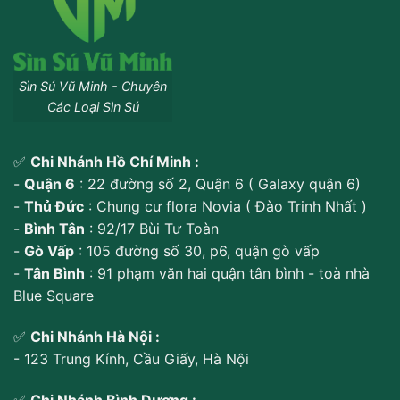
Sìn Sú Vũ Minh - Chuyên
Các Loại Sìn Sú
✅
Chi Nhánh Hồ Chí Minh :
-
Quận 6
: 22 đường số 2, Quận 6 ( Galaxy quận 6)
-
Thủ Đức
: Chung cư flora Novia ( Đào Trinh Nhất )
-
Bình Tân
: 92/17 Bùi Tư Toàn
-
Gò Vấp
: 105 đường số 30, p6, quận gò vấp
-
Tân Bình
: 91 phạm văn hai quận tân bình - toà nhà
Blue Square
✅
Chi Nhánh Hà Nội :
- 123 Trung Kính, Cầu Giấy, Hà Nội
✅
Chi Nhánh Bình Dương :